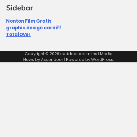
Sidebar
Nonton Film Gratis
graphic design cardiff
TotalOver
Copyright © 2026
naddeolocksmiths
| Media
News by
Ascendoor
| Powered by
WordPress
.