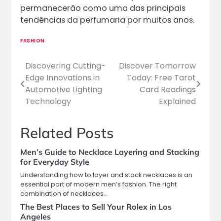
permanecerão como uma das principais
tendências da perfumaria por muitos anos.
FASHION
Discovering Cutting-
Discover Tomorrow
Post
Edge Innovations in
Today: Free Tarot
navigation
Automotive Lighting
Card Readings
Technology
Explained
Related Posts
Men’s Guide to Necklace Layering and Stacking
for Everyday Style
Understanding how to layer and stack necklaces is an
essential part of modern men’s fashion. The right
combination of necklaces…
The Best Places to Sell Your Rolex in Los
Angeles